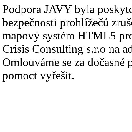
Podpora JAVY byla poskytov
bezpečnosti prohlížečů zru
mapový systém HTML5 pros
Crisis Consulting s.r.o na a
Omlouváme se za dočasné po
pomoct vyřešit.