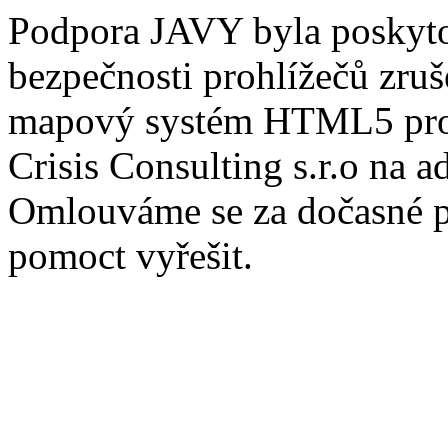
Podpora JAVY byla poskytov
bezpečnosti prohlížečů zru
mapový systém HTML5 pros
Crisis Consulting s.r.o na a
Omlouváme se za dočasné po
pomoct vyřešit.