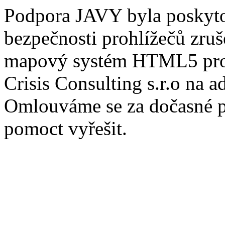
Podpora JAVY byla poskytov
bezpečnosti prohlížečů zru
mapový systém HTML5 pros
Crisis Consulting s.r.o na a
Omlouváme se za dočasné po
pomoct vyřešit.